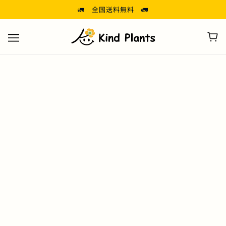
🚛 全国送料無料 🚛
インナーケアにおすすめ！サプリを継続
して飲む方法とは？ | Kind Plants